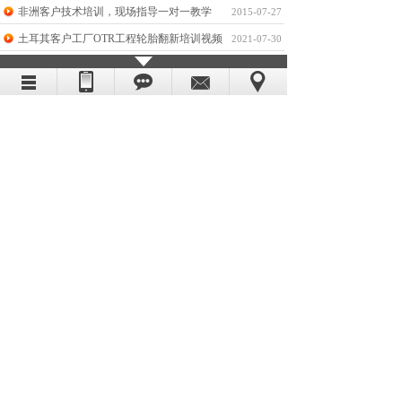
非洲客户技术培训，现场指导一对一教学
2015-07-27
土耳其客户工厂OTR工程轮胎翻新培训视频
2021-07-30
整套设备详细操作视频，一看就会（老版）
2016-08-20
工程胎打磨机客户现场磨胎，大轮胎轻松打磨
联系我们
2021-07-30
CONTACT
电话：02161316566 手机：13611655340
传真：02161316566 邮箱：
834685349@qq.com
地址：上海市青浦区赵屯镇屯溪路304号
工厂：昆山市张浦镇淞沪东路38号
我们的用户
PARTNERS
版权所有@2015-2016
上海珞宾科技发展有限公司
沪ICP备13034323号