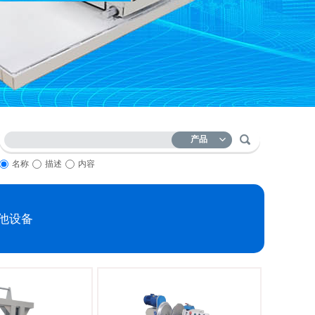
产品
名称
描述
内容
他设备