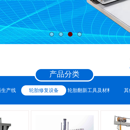
​产品分类
新生产线
轮胎修复设备
轮胎翻新工具及材料
其